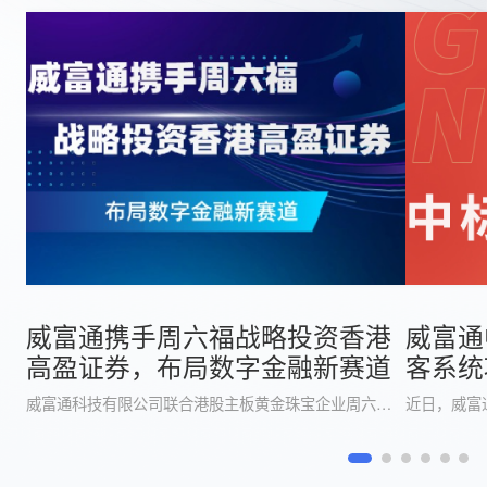
威富通携手周六福战略投资香港
威富通
高盈证券，布局数字金融新赛道
客系统
威富通科技有限公司联合港股主板黄金珠宝企业周六福（股票代码：06168.HK），以战略投资方身份正式加入香港高盈证券有限公司（下称 “高盈证券”）。各方将在合规框架下共同打造链接 “技术 + 资产 + 场景” 的数字金融综合服务枢纽。