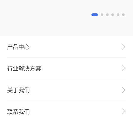
产品中心
银行移动支付系统
行业解决方案
收款终端
银行
关于我们
电子会员卡
零售百货
电子发票
公司介绍
联系我们
发票
移动广告
新闻中心
广告
银行合作